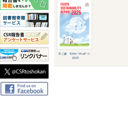
不二家 ｻｽﾃﾅﾋﾞﾘﾃｨﾚﾎﾟｰﾄ
2025