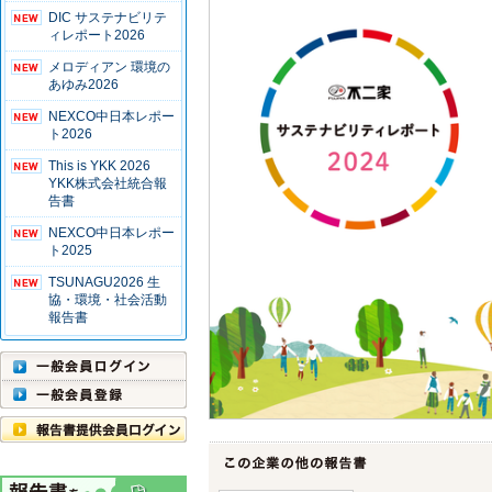
DIC サステナビリテ
ィレポート2026
メロディアン 環境の
あゆみ2026
NEXCO中日本レポー
ト2026
This is YKK 2026
YKK株式会社統合報
告書
NEXCO中日本レポー
ト2025
TSUNAGU2026 生
協・環境・社会活動
報告書