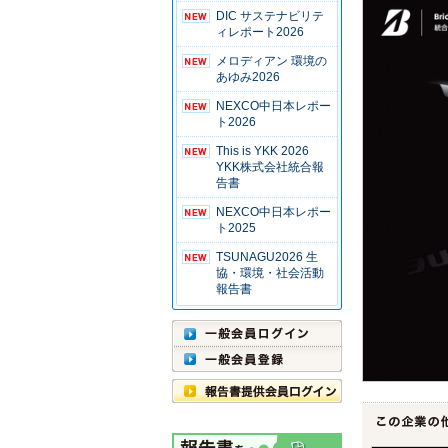
DIC サステナビリテ
ィレポート2026
メロディアン 環境の
あゆみ2026
NEXCO中日本レポー
ト2026
This is YKK 2026
YKK株式会社統合報
告書
NEXCO中日本レポー
ト2025
TSUNAGU2026 生
協・環境・社会活動
報告書