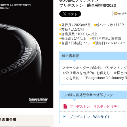
ブリヂストン 統合報告書2023
■
発行月 / 2023年6月
■
総ページ数 / 113P
■
業種 / ゴム製品
■
従業員数 / 10001人以上
■
売上高 / 1兆以上
■
本社所在地 / 東京都
■
言語 / 日本語(Jpn.)
■
登録日 / 2024/08/05
報告書概要
ステークホルダーの皆様にブリヂストング
や取り組みを包括的にお伝えし、皆様との
ことを目的に「Bridgestone 3.0 Jou
この報告書発行企業の外部リンク
ブリヂストン サステナビリティ
ブリヂストン Webサイト