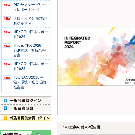
DIC サステナビリテ
ィレポート2026
メロディアン 環境の
あゆみ2026
NEXCO中日本レポー
ト2026
This is YKK 2026
YKK株式会社統合報
告書
NEXCO中日本レポー
ト2025
TSUNAGU2026 生
協・環境・社会活動
報告書