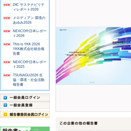
DIC サステナビリテ
ィレポート2026
メロディアン 環境の
あゆみ2026
NEXCO中日本レポー
ト2026
This is YKK 2026
YKK株式会社統合報
告書
NEXCO中日本レポー
ト2025
TSUNAGU2026 生
協・環境・社会活動
報告書