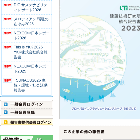
DIC サステナビリテ
ィレポート2026
メロディアン 環境の
あゆみ2026
NEXCO中日本レポー
ト2026
This is YKK 2026
YKK株式会社統合報
告書
NEXCO中日本レポー
ト2025
TSUNAGU2026 生
協・環境・社会活動
報告書