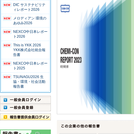
DIC サステナビリテ
ィレポート2026
メロディアン 環境の
あゆみ2026
NEXCO中日本レポー
ト2026
This is YKK 2026
YKK株式会社統合報
告書
NEXCO中日本レポー
ト2025
TSUNAGU2026 生
協・環境・社会活動
報告書