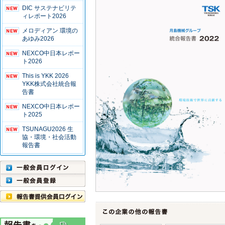
DIC サステナビリテ
ィレポート2026
メロディアン 環境の
あゆみ2026
NEXCO中日本レポー
ト2026
This is YKK 2026
YKK株式会社統合報
告書
NEXCO中日本レポー
ト2025
TSUNAGU2026 生
協・環境・社会活動
報告書