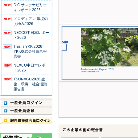
DIC サステナビリテ
ィレポート2026
メロディアン 環境の
あゆみ2026
NEXCO中日本レポー
ト2026
This is YKK 2026
YKK株式会社統合報
告書
NEXCO中日本レポー
ト2025
TSUNAGU2026 生
協・環境・社会活動
報告書