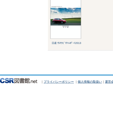
日産 ｻｽﾃﾅﾋﾞﾘﾃｨﾚﾎﾟｰﾄ2013
｜
プライバシーポリシー
｜
個人情報の取扱い
｜
運営