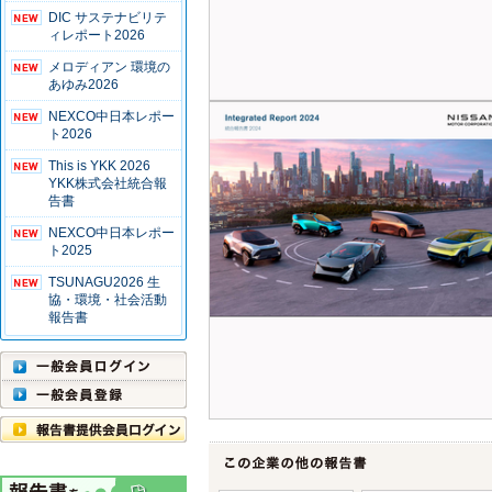
DIC サステナビリテ
ィレポート2026
メロディアン 環境の
あゆみ2026
NEXCO中日本レポー
ト2026
This is YKK 2026
YKK株式会社統合報
告書
NEXCO中日本レポー
ト2025
TSUNAGU2026 生
協・環境・社会活動
報告書