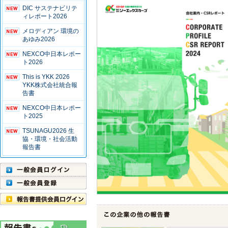
DIC サステナビリテ
ィレポート2026
メロディアン 環境の
あゆみ2026
NEXCO中日本レポー
ト2026
This is YKK 2026
YKK株式会社統合報
告書
NEXCO中日本レポー
ト2025
TSUNAGU2026 生
協・環境・社会活動
報告書