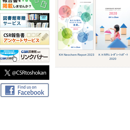
KH Neochem Report 2023
ＫＨﾈｵｹﾑ ｺｰﾎﾟﾚｰﾄﾚﾎﾟｰﾄ
2020