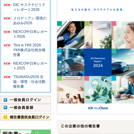
DIC サステナビリテ
ィレポート2026
メロディアン 環境の
あゆみ2026
NEXCO中日本レポー
ト2026
This is YKK 2026
YKK株式会社統合報
告書
NEXCO中日本レポー
ト2025
TSUNAGU2026 生
協・環境・社会活動
報告書