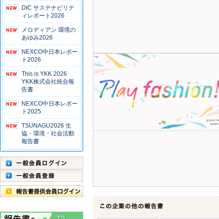
DIC サステナビリテ
ィレポート2026
メロディアン 環境の
あゆみ2026
NEXCO中日本レポー
ト2026
This is YKK 2026
YKK株式会社統合報
告書
NEXCO中日本レポー
ト2025
TSUNAGU2026 生
協・環境・社会活動
報告書