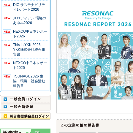
DIC サステナビリテ
ィレポート2026
メロディアン 環境の
あゆみ2026
NEXCO中日本レポー
ト2026
This is YKK 2026
YKK株式会社統合報
告書
NEXCO中日本レポー
ト2025
TSUNAGU2026 生
協・環境・社会活動
報告書