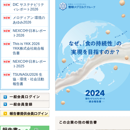
DIC サステナビリテ
ィレポート2026
メロディアン 環境の
あゆみ2026
NEXCO中日本レポー
ト2026
This is YKK 2026
YKK株式会社統合報
告書
NEXCO中日本レポー
ト2025
TSUNAGU2026 生
協・環境・社会活動
報告書