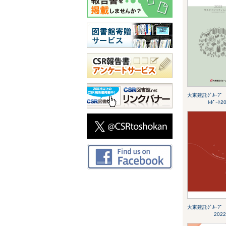
大東建託ｸﾞﾙｰﾌﾟ ｻ
ﾚﾎﾟｰﾄ2
大東建託ｸﾞﾙｰﾌ
2022