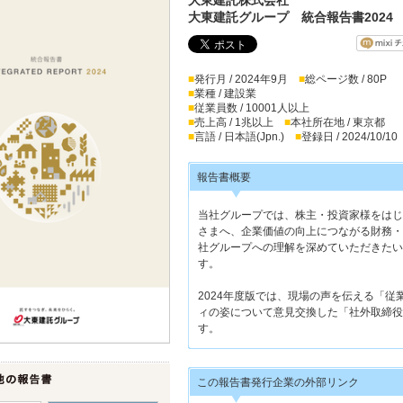
大東建託グループ 統合報告書2024
■
発行月 / 2024年9月
■
総ページ数 / 80P
■
業種 / 建設業
■
従業員数 / 10001人以上
■
売上高 / 1兆以上
■
本社所在地 / 東京都
■
言語 / 日本語(Jpn.)
■
登録日 / 2024/10/10
報告書概要
当社グループでは、株主・投資家様をはじ
さまへ、企業価値の向上につながる財務・
社グループへの理解を深めていただきたい
す。
2024年度版では、現場の声を伝える「
ィの姿について意見交換した「社外取締役
す。
この報告書発行企業の外部リンク