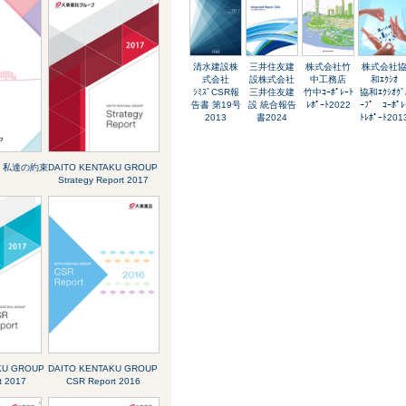
清水建設株
三井住友建
株式会社竹
株式会社
式会社
設株式会社
中工務店
和ｴｸｼｵ
ｼﾐｽﾞCSR報
三井住友建
竹中ｺｰﾎﾟﾚｰﾄ
協和ｴｸｼｵｸﾞ
告書 第19号
設 統合報告
ﾚﾎﾟｰﾄ2022
ｰﾌﾟ ｺｰﾎﾟﾚ
2013
書2024
ﾄﾚﾎﾟｰﾄ201
ﾟ 私達の約束
DAITO KENTAKU GROUP
Strategy Report 2017
KU GROUP
DAITO KENTAKU GROUP
t 2017
CSR Report 2016