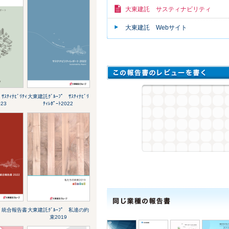
大東建託 サスティナビリティ
大東建託 Webサイト
ｽﾃｨﾅﾋﾞﾘﾃｨ
大東建託ｸﾞﾙｰﾌﾟ ｻｽﾃｨﾅﾋﾞﾘ
023
ﾃｨﾚﾎﾟｰﾄ2022
ﾟ 統合報告書
大東建託ｸﾞﾙｰﾌﾟ 私達の約
束2019