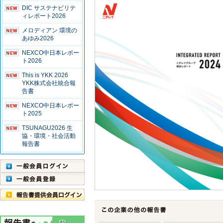
DIC サステナビリテ
ィレポート2026
メロディアン 環境の
あゆみ2026
NEXCO中日本レポー
ト2026
This is YKK 2026
YKK株式会社統合報
告書
NEXCO中日本レポー
ト2025
TSUNAGU2026 生
協・環境・社会活動
報告書