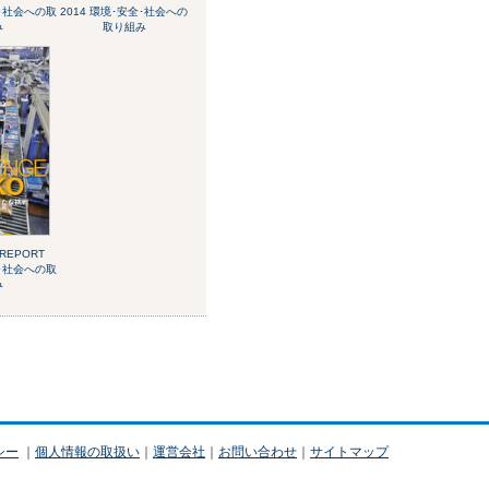
全･社会への取
2014 環境･安全･社会への
み
取り組み
 REPORT
全･社会への取
み
シー
｜
個人情報の取扱い
｜
運営会社
｜
お問い合わせ
｜
サイトマップ