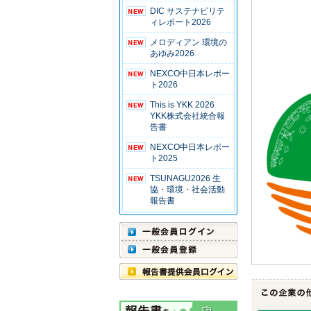
DIC サステナビリテ
ィレポート2026
メロディアン 環境の
あゆみ2026
NEXCO中日本レポー
ト2026
This is YKK 2026
YKK株式会社統合報
告書
NEXCO中日本レポー
ト2025
TSUNAGU2026 生
協・環境・社会活動
報告書