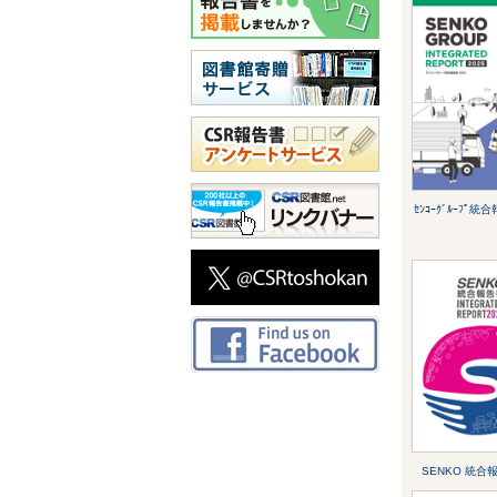
ｾﾝｺｰｸﾞﾙｰﾌﾟ統
SENKO 統合報