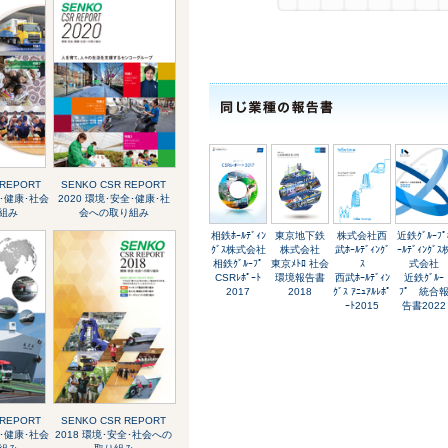
 REPORT
SENKO CSR REPORT
全･健康･社会
2020 環境･安全･健康･社
組み
会への取り組み
相鉄ﾎｰﾙﾃﾞｨﾝ
東京地下鉄
株式会社西
近鉄ｸﾞﾙｰﾌﾟ
ｸﾞｽ株式会社
株式会社
武ﾎｰﾙﾃﾞｨﾝｸﾞ
ｰﾙﾃﾞｨﾝｸﾞｽ
相鉄ｸﾞﾙｰﾌﾟ
東京ﾒﾄﾛ 社会
ｽ
式会社
CSRﾚﾎﾟｰﾄ
環境報告書
西武ﾎｰﾙﾃﾞｨﾝ
近鉄ｸﾞﾙｰ
2017
2018
ｸﾞｽ ｱﾆｭｱﾙﾚﾎﾟ
ﾌﾟ 統合
ｰﾄ2015
告書2022
 REPORT
SENKO CSR REPORT
全･健康･社会
2018 環境･安全･社会への