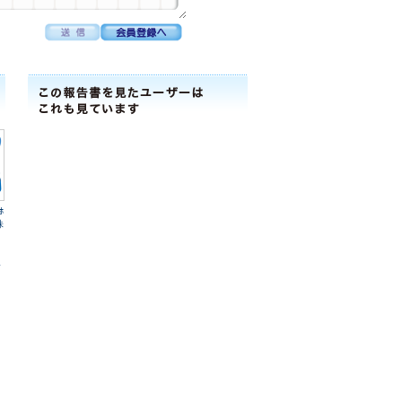
ﾎ
株
報