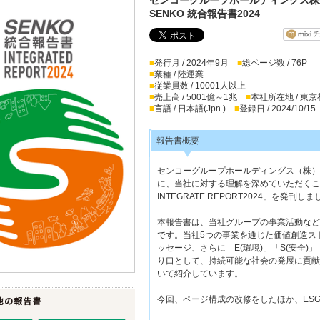
SENKO 統合報告書2024
■
発行月 / 2024年9月
■
総ページ数 / 76P
■
業種 / 陸運業
■
従業員数 / 10001人以上
■
売上高 / 5001億～1兆
■
本社所在地 / 東京
■
言語 / 日本語(Jpn.)
■
登録日 / 2024/10/15
報告書概要
センコーグループホールディングス（株）
に、当社に対する理解を深めていただくこ
INTEGRATE REPORT2024」を発刊し
本報告書は、当社グループの事業活動など
です。当社5つの事業を通じた価値創造ス
ッセージ、さらに「E(環境)」「S(安全)」
り口として、持続可能な社会の発展に貢献
いて紹介しています。
今回、ページ構成の改修をしたほか、ES