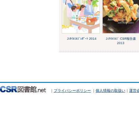
J-ｵｲﾙﾐﾙｽﾞﾚﾎﾟｰﾄ 2014
J-ｵｲﾙﾐﾙｽﾞ CSR報告書
2013
｜
プライバシーポリシー
｜
個人情報の取扱い
｜
運営