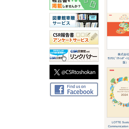
株式会社ﾛ
ｻｽﾃﾅﾋﾞﾘﾃｨﾚﾎﾟ
版）
LOTTE Sustai
Communication