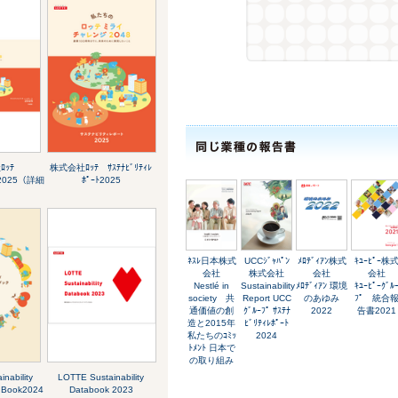
ｯﾃ
株式会社ﾛｯﾃ ｻｽﾃﾅﾋﾞﾘﾃｨﾚ
ｰﾄ2025（詳細
ﾎﾟｰﾄ2025
ﾈｽﾚ日本株式
UCCｼﾞｬﾊﾟﾝ
ﾒﾛﾃﾞｨｱﾝ株式
ｷﾕｰﾋﾟｰ株
会社
株式会社
会社
会社
Nestlé in
Sustainability
ﾒﾛﾃﾞｨｱﾝ 環境
ｷﾕｰﾋﾟｰｸﾞﾙ
society 共
Report UCC
のあゆみ
ﾌﾟ 統合
通価値の創
ｸﾞﾙｰﾌﾟ ｻｽﾃﾅ
2022
告書2021
造と2015年
ﾋﾞﾘﾃｨﾚﾎﾟｰﾄ
私たちのｺﾐｯ
2024
ﾄﾒﾝﾄ 日本で
の取り組み
nability
LOTTE Sustainability
 Book2024
Databook 2023