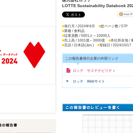
LOTTE Sustainability Databook 20
■
発行月 / 2024年9月
■
総ページ数 / 57P
■
業種 / 食料品
■
従業員数 / 5001人～10000人
■
売上高 / 1001億～3000億
■
本社所在地 /
■
言語 / 日本語(Jpn.)
■
登録日 / 2024/10/17
この報告書発行企業の外部リンク
ロッテ サステナビリティ
ロッテ Webサイト