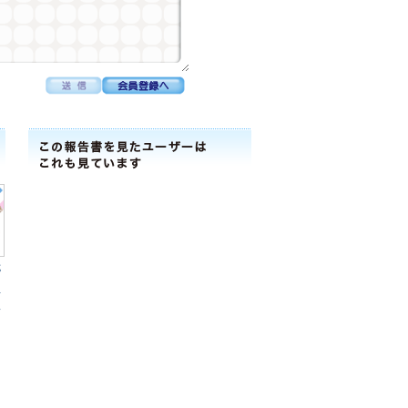
式
ｰ
報