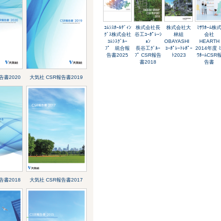
ｺﾑｼｽﾎｰﾙﾃﾞｨﾝ
株式会社長
株式会社大
ﾐｻﾜﾎｰﾑ株
ｸﾞｽ株式会社
谷工ｺｰﾎﾟﾚｰｼ
林組
会社
ｺﾑｼｽｸﾞﾙｰ
ｮﾝ
OBAYASHI
HEARTH
ﾌﾟ 統合報
長谷工ｸﾞﾙｰ
ｺｰﾎﾟﾚｰﾄﾚﾎﾟｰ
2014年度 ﾐ
告書2025
ﾌﾟ CSR報告
ﾄ2023
ﾜﾎｰﾑCSR
書2018
告書
告書2020
大気社 CSR報告書2019
告書2018
大気社 CSR報告書2017