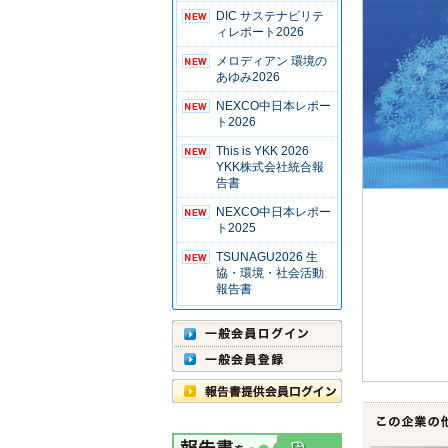
DIC サステナビリテ
ィレポート2026
メロディアン 環境の
あゆみ2026
NEXCO中日本レポー
ト2026
This is YKK 2026
YKK株式会社統合報
告書
NEXCO中日本レポー
ト2025
TSUNAGU2026 生
協・環境・社会活動
報告書