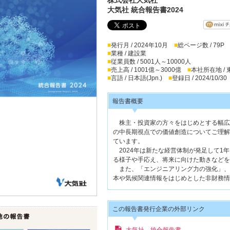
大気社 統合報告書2024
■
発行月 / 2024年10月
■
総ページ数 / 79P
■
業種 / 建設業
■
従業員数 / 5001人～10000人
■
売上高 / 1001億～3000億
■
本社所在地 /
■
言語 / 日本語(Jpn.)
■
登録日 / 2024/10/30
報告書概要
株主・投資家の方々をはじめとする幅広
の中長期視点での価値創造についてご理解
ています。
2024年は新たな経営体制が発足して1
る様子や手応え、将来に向けた動きなどを
また、「エンジニアリング力の強化」、
本や気候関連情報をはじめとした非財務情
この報告書発行企業の外部リンク
大気社 統合報告書