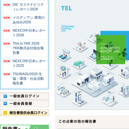
DIC サステナビリテ
ィレポート2026
メロディアン 環境の
あゆみ2026
NEXCO中日本レポー
ト2026
This is YKK 2026
YKK株式会社統合報
告書
NEXCO中日本レポー
ト2025
TSUNAGU2026 生
協・環境・社会活動
報告書