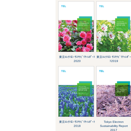
東京ｴﾚｸﾄﾛﾝ ｻｽﾃﾅﾋﾞﾘﾃｨﾚﾎﾟｰﾄ
東京ｴﾚｸﾄﾛﾝ ｻｽﾃﾅﾋﾞﾘﾃｨﾚﾎﾟ
2020
ﾄ2019
東京ｴﾚｸﾄﾛﾝ ｻｽﾃﾅﾋﾞﾘﾃｨﾚﾎﾟｰﾄ
Tokyo Electron
2018
Sustainability Report
2017