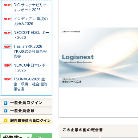
DIC サステナビリテ
ィレポート2026
メロディアン 環境の
あゆみ2026
NEXCO中日本レポー
ト2026
This is YKK 2026
YKK株式会社統合報
告書
NEXCO中日本レポー
ト2025
TSUNAGU2026 生
協・環境・社会活動
報告書