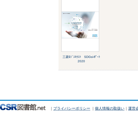
三菱ﾛｼﾞｽﾈｸｽﾄ SDGsﾚﾎﾟｰﾄ
2020
｜
プライバシーポリシー
｜
個人情報の取扱い
｜
運営