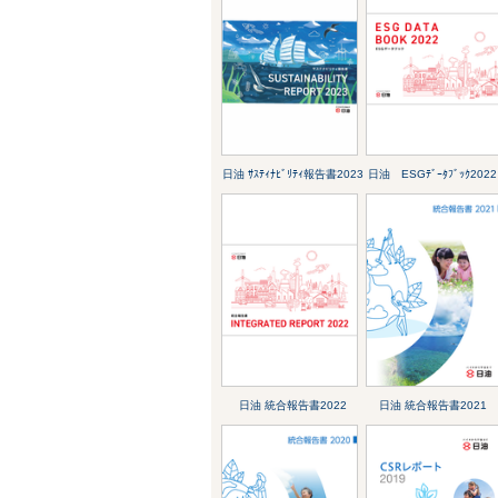
日油 ｻｽﾃｨﾅﾋﾞﾘﾃｨ報告書2023
日油 ESGﾃﾞｰﾀﾌﾞｯｸ2022
日油 統合報告書2022
日油 統合報告書2021