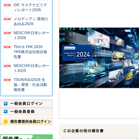
DIC サステナビリテ
ィレポート2026
メロディアン 環境の
あゆみ2026
NEXCO中日本レポー
ト2026
This is YKK 2026
YKK株式会社統合報
告書
NEXCO中日本レポー
ト2025
TSUNAGU2026 生
協・環境・社会活動
報告書