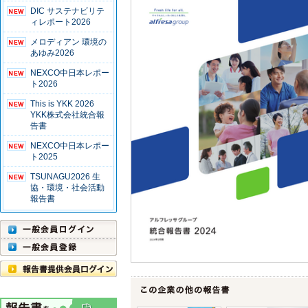
DIC サステナビリテ
ィレポート2026
メロディアン 環境の
あゆみ2026
NEXCO中日本レポー
ト2026
This is YKK 2026
YKK株式会社統合報
告書
NEXCO中日本レポー
ト2025
TSUNAGU2026 生
協・環境・社会活動
報告書