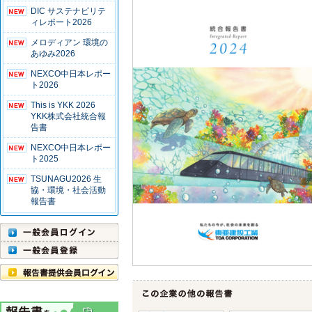
DIC サステナビリテ
ィレポート2026
メロディアン 環境の
あゆみ2026
NEXCO中日本レポー
ト2026
This is YKK 2026
YKK株式会社統合報
告書
NEXCO中日本レポー
ト2025
TSUNAGU2026 生
協・環境・社会活動
報告書