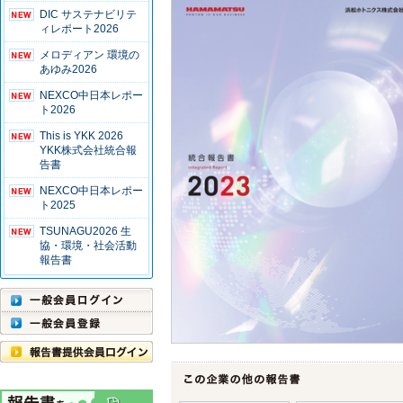
DIC サステナビリテ
ィレポート2026
メロディアン 環境の
あゆみ2026
NEXCO中日本レポー
ト2026
This is YKK 2026
YKK株式会社統合報
告書
NEXCO中日本レポー
ト2025
TSUNAGU2026 生
協・環境・社会活動
報告書