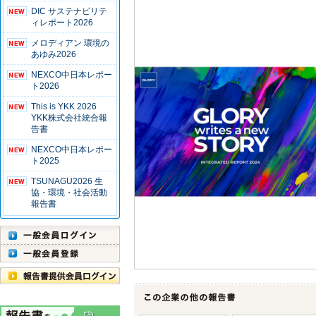
DIC サステナビリテ
ィレポート2026
メロディアン 環境の
あゆみ2026
NEXCO中日本レポー
ト2026
This is YKK 2026
YKK株式会社統合報
告書
NEXCO中日本レポー
ト2025
TSUNAGU2026 生
協・環境・社会活動
報告書