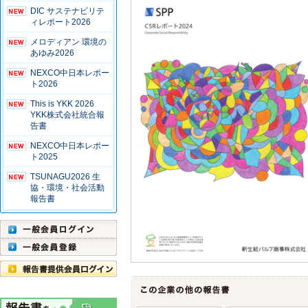
DIC サステナビリテ
ィレポート2026
メロディアン 環境の
あゆみ2026
NEXCO中日本レポー
ト2026
This is YKK 2026
YKK株式会社統合報
告書
NEXCO中日本レポー
ト2025
TSUNAGU2026 生
協・環境・社会活動
報告書