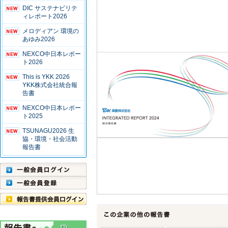
DIC サステナビリテ
ィレポート2026
メロディアン 環境の
あゆみ2026
NEXCO中日本レポー
ト2026
This is YKK 2026
YKK株式会社統合報
告書
NEXCO中日本レポー
ト2025
TSUNAGU2026 生
協・環境・社会活動
報告書