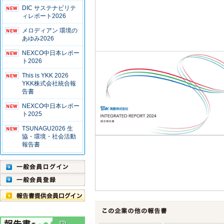
DIC サステナビリテ
ィレポート2026
メロディアン 環境の
あゆみ2026
NEXCO中日本レポー
ト2026
This is YKK 2026
YKK株式会社統合報
告書
NEXCO中日本レポー
ト2025
TSUNAGU2026 生
協・環境・社会活動
報告書