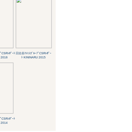
ﾟCSRﾚﾎﾟｰﾄ
日比谷ｱﾒﾆｽｸﾞﾙｰﾌﾟCSRﾚﾎﾟｰ
 2016
ﾄ KININARU 2015
ﾟCSRﾚﾎﾟｰﾄ
 2014