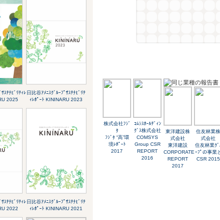
ｻｽﾃﾅﾋﾞﾘﾃｨﾚ
日比谷ｱﾒﾆｽｸﾞﾙｰﾌﾟｻｽﾃﾅﾋﾞﾘﾃ
RU 2025
ｨﾚﾎﾟｰﾄ KININARU 2023
株式会社ﾌｼﾞ
ｺﾑｼｽﾎｰﾙﾃﾞｨﾝ
ﾀ
ｸﾞｽ株式会社
東洋建設株
住友林業
ﾌｼﾞﾀ “高”環
COMSYS
式会社
式会社
境ﾚﾎﾟｰﾄ
Group CSR
東洋建設
住友林業ｸﾞ
2017
REPORT
CORPORATE
ｰﾌﾟの事業
2016
REPORT
CSR 2015
2017
ｻｽﾃﾅﾋﾞﾘﾃｨﾚ
日比谷ｱﾒﾆｽｸﾞﾙｰﾌﾟｻｽﾃﾅﾋﾞﾘﾃ
RU 2022
ｨﾚﾎﾟｰﾄ KININARU 2021