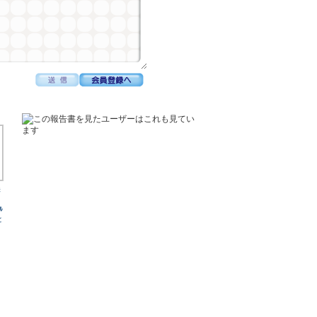
株
ﾙ
と