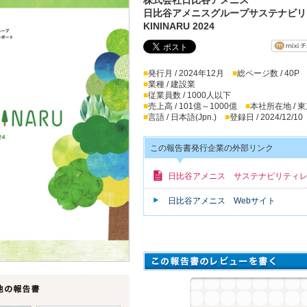
日比谷アメニスグループサステナビリ
KININARU 2024
■
発行月 / 2024年12月
■
総ページ数 / 40P
■
業種 / 建設業
■
従業員数 / 1000人以下
■
売上高 / 101億～1000億
■
本社所在地 / 
■
言語 / 日本語(Jpn.)
■
登録日 / 2024/12/10
この報告書発行企業の外部リンク
日比谷アメニス サステナビリティ
日比谷アメニス Webサイト