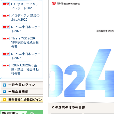
DIC サステナビリテ
ィレポート2026
メロディアン 環境の
あゆみ2026
NEXCO中日本レポー
ト2026
This is YKK 2026
YKK株式会社統合報
告書
NEXCO中日本レポー
ト2025
TSUNAGU2026 生
協・環境・社会活動
報告書