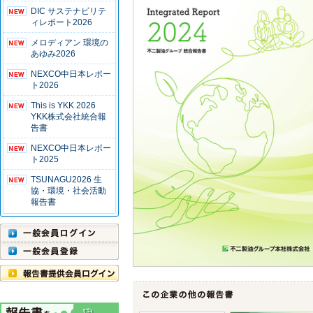
DIC サステナビリテ
ィレポート2026
メロディアン 環境の
あゆみ2026
NEXCO中日本レポー
ト2026
This is YKK 2026
YKK株式会社統合報
告書
NEXCO中日本レポー
ト2025
TSUNAGU2026 生
協・環境・社会活動
報告書