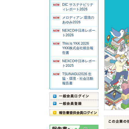
DIC サステナビリテ
ィレポート2026
メロディアン 環境の
あゆみ2026
NEXCO中日本レポー
ト2026
This is YKK 2026
YKK株式会社統合報
告書
NEXCO中日本レポー
ト2025
TSUNAGU2026 生
協・環境・社会活動
報告書