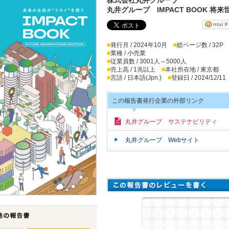
丸井グループ IMPACT BOOK 将来世
■
発行月 / 2024年10月
■
総ページ数 / 32P
■
業種 / 小売業
■
従業員数 / 3001人～5000人
■
売上高 / 1兆以上
■
本社所在地 / 東京都
■
言語 / 日本語(Jpn.)
■
登録日 / 2024/12/11
この報告書発行企業の外部リンク
丸井グループ サステナビリティ
丸井グループ Webサイト