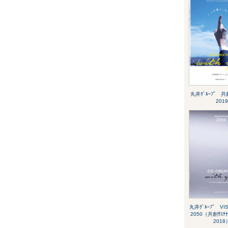
丸井ｸﾞﾙｰﾌﾟ 共
2019
丸井ｸﾞﾙｰﾌﾟ VI
2050（共創ｻｽﾃﾅﾋ
2018