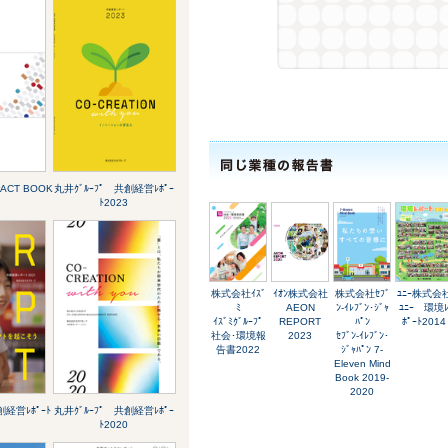
PACT BOOK
丸井ｸﾞﾙｰﾌﾟ 共創経営ﾚﾎﾟｰ
ﾄ2023
株式会社ｲｽﾞ
ｲｵﾝ株式会社
株式会社ｾﾌﾞ
ﾕﾆｰ株式会
ﾐ
AEON
ﾝ‐ｲﾚﾌﾞﾝ･ｼﾞｬ
ﾕﾆｰ 環境
ｲｽﾞﾐｸﾞﾙｰﾌﾟ
REPORT
ﾊﾟﾝ
ﾎﾟｰﾄ2014
社会･環境報
2023
ｾﾌﾞﾝ‐ｲﾚﾌﾞﾝ･
告書2022
ｼﾞｬﾊﾟﾝ 7-
Eleven Mind
Book 2019-
2020
創経営ﾚﾎﾟｰﾄ
丸井ｸﾞﾙｰﾌﾟ 共創経営ﾚﾎﾟｰ
ﾄ2020