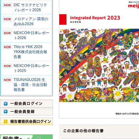
DIC サステナビリテ
ィレポート2026
メロディアン 環境の
あゆみ2026
NEXCO中日本レポー
ト2026
This is YKK 2026
YKK株式会社統合報
告書
NEXCO中日本レポー
ト2025
TSUNAGU2026 生
協・環境・社会活動
報告書