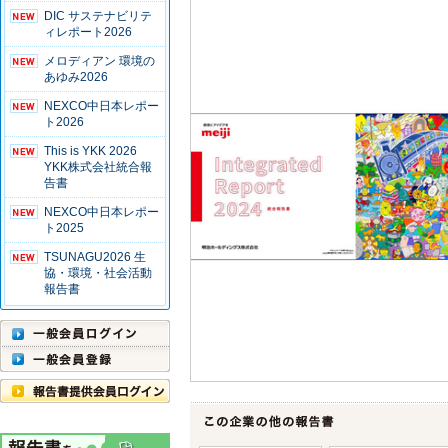
DIC サステナビリテ
ィレポート2026
メロディアン 環境の
あゆみ2026
NEXCO中日本レポー
ト2026
This is YKK 2026
YKK株式会社統合報
告書
NEXCO中日本レポー
ト2025
TSUNAGU2026 生
協・環境・社会活動
報告書