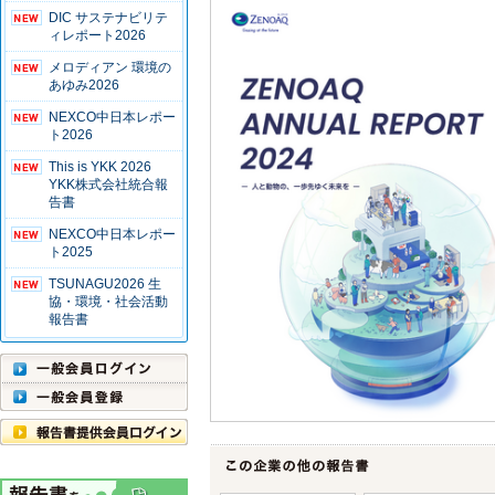
DIC サステナビリテ
ィレポート2026
メロディアン 環境の
あゆみ2026
NEXCO中日本レポー
ト2026
This is YKK 2026
YKK株式会社統合報
告書
NEXCO中日本レポー
ト2025
TSUNAGU2026 生
協・環境・社会活動
報告書