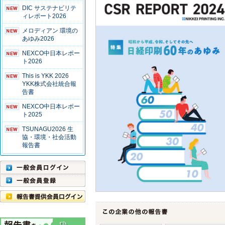
DIC サステナビリテ
ィレポート2026
メロディアン 環境の
あゆみ2026
NEXCO中日本レポー
ト2026
This is YKK 2026
YKK株式会社統合報
告書
NEXCO中日本レポー
ト2025
TSUNAGU2026 生
協・環境・社会活動
報告書