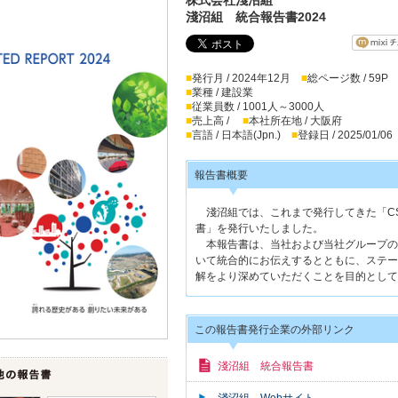
淺沼組 統合報告書2024
■
発行月 / 2024年12月
■
総ページ数 / 59P
■
業種 / 建設業
■
従業員数 / 1001人～3000人
■
売上高 /
■
本社所在地 / 大阪府
■
言語 / 日本語(Jpn.)
■
登録日 / 2025/01/06
報告書概要
淺沼組では、これまで発行してきた「CS
書」を発行いたしました。
本報告書は、当社および当社グループの経
いて統合的にお伝えするとともに、ステー
解をより深めていただくことを目的として
この報告書発行企業の外部リンク
淺沼組 統合報告書
淺沼組 Webサイト