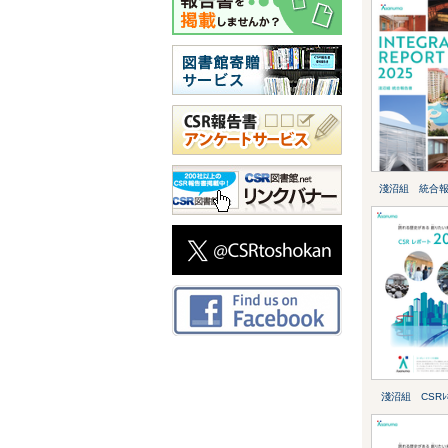
淺沼組 統合報
淺沼組 CSRﾚﾎ