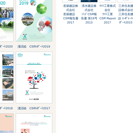
若築建設株
清水建設株
ﾗｲﾄ工業株式
三井住友
式会社
式会社
会社
設株式会
若築建設
ｼﾐｽﾞCSR報
ﾗｲﾄ工業
三井住友
CSR報告書
告書 第19号
CSR Report
設 ｺｰﾎﾟﾚｰﾄ
2017
2013
2017
ﾎﾟｰﾄ2015
ﾟｰﾄ2020
淺沼組 CSRﾚﾎﾟｰﾄ2019
ﾟｰﾄ2018
淺沼組 CSRﾚﾎﾟｰﾄ2017