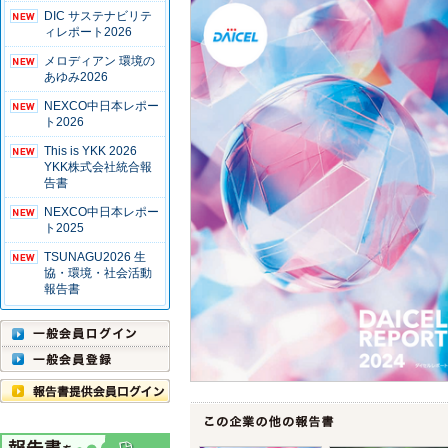
DIC サステナビリテ
ィレポート2026
メロディアン 環境の
あゆみ2026
NEXCO中日本レポー
ト2026
This is YKK 2026
YKK株式会社統合報
告書
NEXCO中日本レポー
ト2025
TSUNAGU2026 生
協・環境・社会活動
報告書