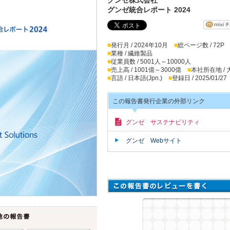
グンゼ統合レポート 2024
■
発行月 / 2024年10月
■
総ページ数 / 72P
■
業種 / 繊維製品
■
従業員数 / 5001人～10000人
■
売上高 / 1001億～3000億
■
本社所在地 /
■
言語 / 日本語(Jpn.)
■
登録日 / 2025/01/27
この報告書発行企業の外部リンク
グンゼ サステナビリティ
グンゼ Webサイト