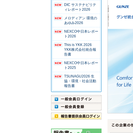
DIC サステナビリテ
ィレポート2026
メロディアン 環境の
あゆみ2026
NEXCO中日本レポー
ト2026
This is YKK 2026
YKK株式会社統合報
告書
NEXCO中日本レポー
ト2025
TSUNAGU2026 生
協・環境・社会活動
報告書