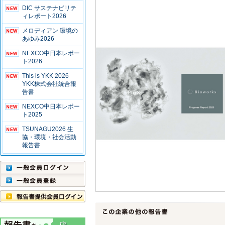
DIC サステナビリテ
ィレポート2026
メロディアン 環境の
あゆみ2026
NEXCO中日本レポー
ト2026
This is YKK 2026
YKK株式会社統合報
告書
NEXCO中日本レポー
ト2025
TSUNAGU2026 生
協・環境・社会活動
報告書