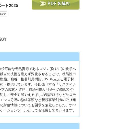
ート2025
大阪府
持続可能な天然資源であるロジン(松やに)の化学へ
独自の技術を絶えず深化させることで、機能性コ
樹脂、粘着・接着剤用樹脂、IoTを支える電子材
発・提供しています。今回発刊する「サスティナ
ループの現状と道筋、持続可能な社会への貢献や企
明し、安全対談やえるぼしの認証取得などサステ
エンス分野の微細藻類など新規事業創出の取り組
の財務情報についても開示を強化しました。すべ
ケーションツールとしても活用してまいります。