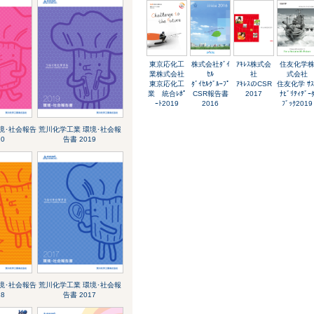
東京応化工
株式会社ﾀﾞｲ
ｱｷﾚｽ株式会
住友化学
業株式会社
ｾﾙ
社
式会社
東京応化工
ﾀﾞｲｾﾙｸﾞﾙｰﾌﾟ
ｱｷﾚｽのCSR
住友化学 ｻｽ
業 統合ﾚﾎﾟ
CSR報告書
2017
ﾅﾋﾞﾘﾃｨﾃﾞｰ
ｰﾄ2019
2016
ﾌﾞｯｸ2019
境･社会報告
荒川化学工業 環境･社会報
20
告書 2019
境･社会報告
荒川化学工業 環境･社会報
18
告書 2017