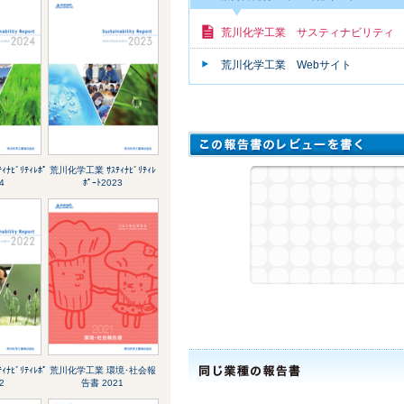
荒川化学工業 サスティナビリティ
荒川化学工業 Webサイト
ﾅﾋﾞﾘﾃｨﾚﾎﾟ
荒川化学工業 ｻｽﾃｨﾅﾋﾞﾘﾃｨﾚ
4
ﾎﾟｰﾄ2023
ﾅﾋﾞﾘﾃｨﾚﾎﾟ
荒川化学工業 環境･社会報
2
告書 2021