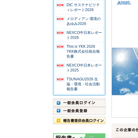
DIC サステナビリテ
ィレポート2026
メロディアン 環境の
あゆみ2026
NEXCO中日本レポー
ト2026
This is YKK 2026
YKK株式会社統合報
告書
NEXCO中日本レポー
ト2025
TSUNAGU2026 生
協・環境・社会活動
報告書