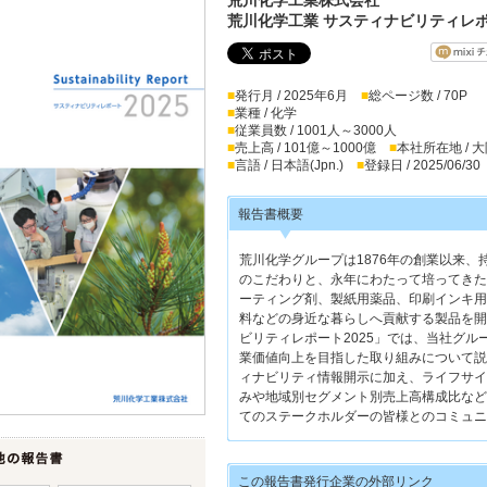
荒川化学工業 サスティナビリティレポ
■
発行月 / 2025年6月
■
総ページ数 / 70P
■
業種 / 化学
■
従業員数 / 1001人～3000人
■
売上高 / 101億～1000億
■
本社所在地 / 
■
言語 / 日本語(Jpn.)
■
登録日 / 2025/06/30
報告書概要
荒川化学グループは1876年の創業以来、
のこだわりと、永年にわたって培ってきた
ーティング剤、製紙用薬品、印刷インキ用
料などの身近な暮らしへ貢献する製品を開
ビリティレポート2025」では、当社グ
業価値向上を目指した取り組みについて説
ィナビリティ情報開示に加え、ライフサイ
みや地域別セグメント別売上高構成比など
てのステークホルダーの皆様とのコミュニ
この報告書発行企業の外部リンク