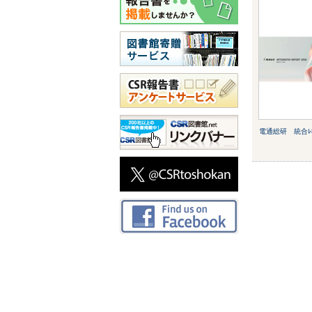
電通総研 統合ﾚﾎﾟ