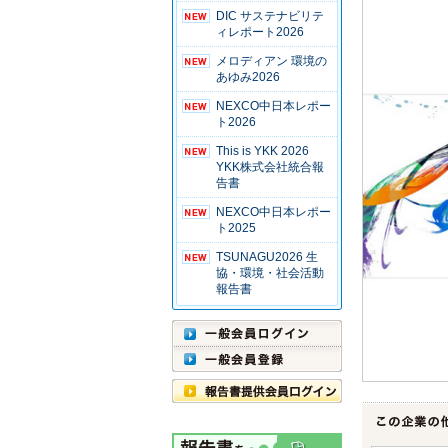
DIC サステナビリテ
ィレポート2026
メロディアン 環境の
あゆみ2026
NEXCO中日本レポー
ト2026
This is YKK 2026
YKK株式会社統合報
告書
NEXCO中日本レポー
ト2025
TSUNAGU2026 生
協・環境・社会活動
報告書