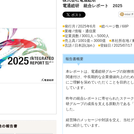
電通総研 統合レポート 2025
■
発行月 / 2025年6月
■
総ページ数 / 68P
■
業種 / 情報・通信業
■
従業員数 / 3001人～5000人
■
売上高 / 1001億～3000億
■
本社所在地 /
■
言語 / 日本語(Jpn.)
■
登録日 / 2025/07/17
報告書概要
本レポートは、電通総研グループの財務情
関連付け、中長期的な企業価値向上のため
にご理解を深めていただくことを目的とし
しています。
昨年の統合レポートに寄せられたステーク
研グループの成長を支える原動力である「
した。
経営陣のメッセージや対談を交え、当社グ
的に紹介しています。