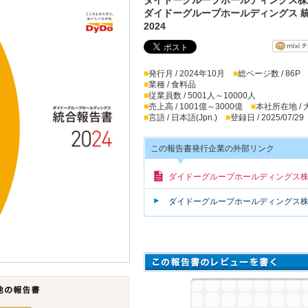
ダイドーグループホールディングス 
2024
■
発行月 / 2024年10月
■
総ページ数 / 86P
■
業種 / 食料品
■
従業員数 / 5001人～10000人
■
売上高 / 1001億～3000億
■
本社所在地 /
■
言語 / 日本語(Jpn.)
■
登録日 / 2025/07/29
この報告書発行企業の外部リンク
ダイドーグループホールディングス
ダイドーグループホールディングス