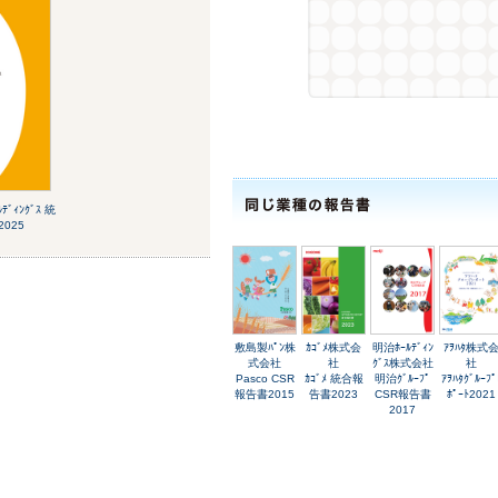
ﾙﾃﾞｨﾝｸﾞｽ 統
025
敷島製ﾊﾟﾝ株
ｶｺﾞﾒ株式会
明治ﾎｰﾙﾃﾞｨﾝ
ｱｦﾊﾀ株式
式会社
社
ｸﾞｽ株式会社
社
Pasco CSR
ｶｺﾞﾒ 統合報
明治ｸﾞﾙｰﾌﾟ
ｱｦﾊﾀｸﾞﾙｰﾌﾟ
報告書2015
告書2023
CSR報告書
ﾎﾟｰﾄ2021
2017