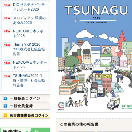
DIC サステナビリテ
ィレポート2026
メロディアン 環境の
あゆみ2026
NEXCO中日本レポー
ト2026
This is YKK 2026
YKK株式会社統合報
告書
NEXCO中日本レポー
ト2025
TSUNAGU2026 生
協・環境・社会活動
報告書