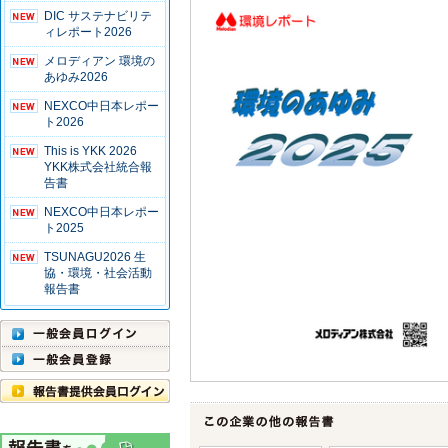
DIC サステナビリテ
ィレポート2026
メロディアン 環境の
あゆみ2026
NEXCO中日本レポー
ト2026
This is YKK 2026
YKK株式会社統合報
告書
NEXCO中日本レポー
ト2025
TSUNAGU2026 生
協・環境・社会活動
報告書