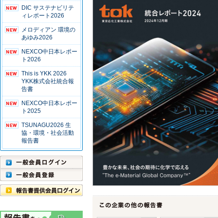
DIC サステナビリテ
ィレポート2026
メロディアン 環境の
あゆみ2026
NEXCO中日本レポー
ト2026
This is YKK 2026
YKK株式会社統合報
告書
NEXCO中日本レポー
ト2025
TSUNAGU2026 生
協・環境・社会活動
報告書