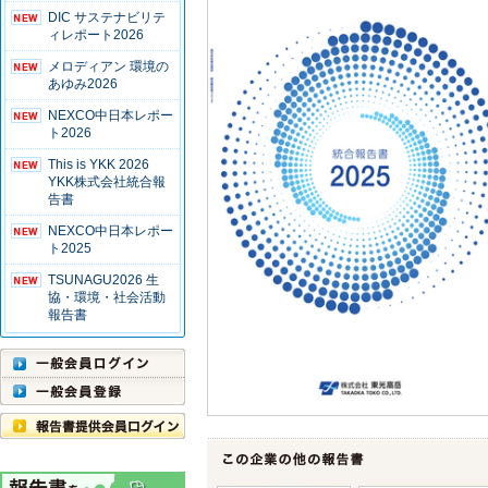
DIC サステナビリテ
ィレポート2026
メロディアン 環境の
あゆみ2026
NEXCO中日本レポー
ト2026
This is YKK 2026
YKK株式会社統合報
告書
NEXCO中日本レポー
ト2025
TSUNAGU2026 生
協・環境・社会活動
報告書